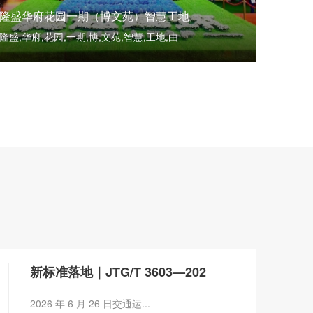
隆盛华府花园一期（博文苑）智慧工地
隆盛,华府,花园,一期,博,文苑,智慧,工地,由
新标准落地｜JTG/T 3603—202
2026 年 6 月 26 日交通运...