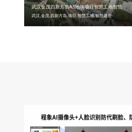
武汉金茂四新方岛A5地块项目智慧工地智慧
武汉,金茂,四新方岛,项目,智慧工地,智慧建造